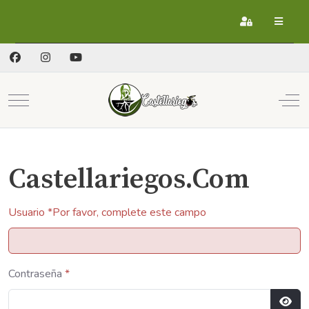
Registrarse
Mobile Menu Toggle
Off
Castellariegos.Com
Usuario
*
Por favor, complete este campo
Contraseña
*