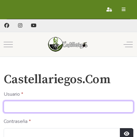
Registrarse
Mobile Menu Toggle
Off
Castellariegos.Com
Usuario
*
Contraseña
*