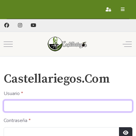
Registrarse
Mobile Menu Toggle
Off
Castellariegos.Com
Usuario
*
Contraseña
*