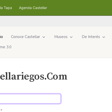
la Tapa
Agenda Castellar
cio
Conoce Castellar
Museos
De Interés
me 3.0
ellariegos.Com
*