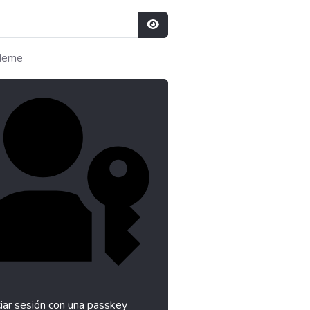
Mostrar contraseña
deme
ciar sesión con una passkey