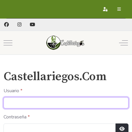
Registrarse
Mobile Menu Toggle
Off
Castellariegos.Com
Usuario
*
Contraseña
*