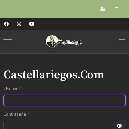
Registrarse
Mobile Menu Toggle
Off
Castellariegos.Com
Usuario
*
Contraseña
*