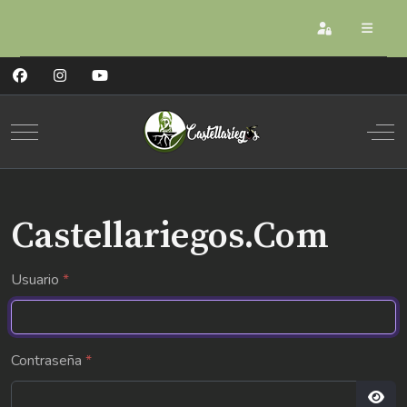
Registrarse
Mobile Menu Toggle
Off
Castellariegos.Com
Usuario
*
Contraseña
*