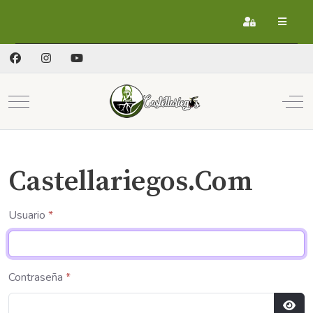
Registrarse
Mobile Menu Toggle
Off
Castellariegos.Com
Usuario
*
Contraseña
*