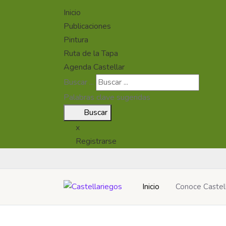
Inicio
Publicaciones
Pintura
Ruta de la Tapa
Agenda Castellar
Buscar ...
Palabras clave sugeridas
Buscar
x
Registrarse
Inicio
Conoce Castel