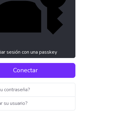
ciar sesión con una passkey
Conectar
su contraseña?
r su usuario?