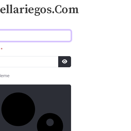
ellariegos.Com
*
Mostrar contraseña
deme