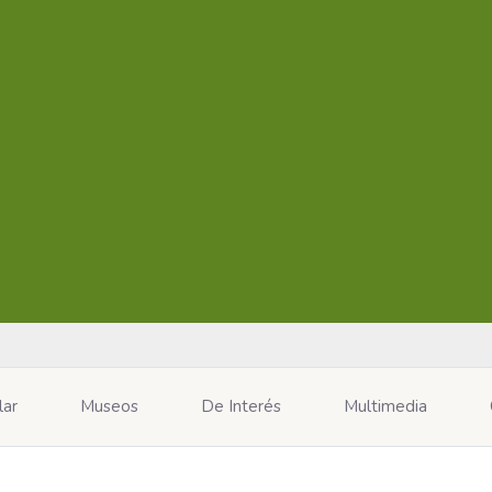
lar
Museos
De Interés
Multimedia