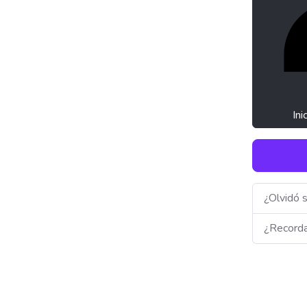
Ini
¿Olvidó 
¿Recorda