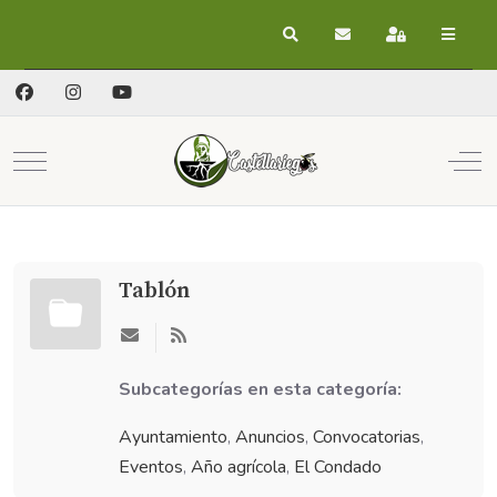
Buscar
Suscribirse a las act
Registrarse
Mobile Menu Toggle
Off
Tablón
Subcategorías en esta categoría:
Ayuntamiento
,
Anuncios
,
Convocatorias
,
Eventos
,
Año agrícola
,
El Condado