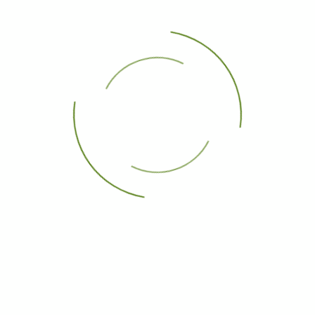
Conectar
su contraseña?
r su usuario?