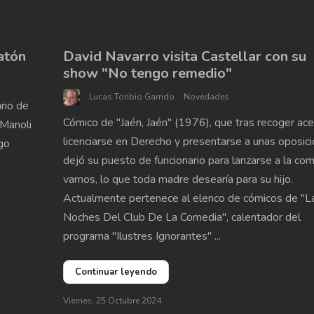
atón
David Navarro visita Castellar con su
show "No tengo remedio"
Lucas Toribio Garrido
Novedades
rio de
Cómico de "Jaén, Jaén" (1976), que tras recoger ace
 Manoli
licenciarse en Derecho y presentarse a unas oposici
iago
dejó su puesto de funcionario para lanzarse a la com
vamos, lo que toda madre desearía para su hijo.
Actualmente pertenece al elenco de cómicos de "L
Noches Del Club De La Comedia", calentador del
programa "Ilustres Ignorantes" ...
Continuar leyendo
Viernes, 25 Octubre 2024