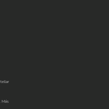
tellar
e
s. Más