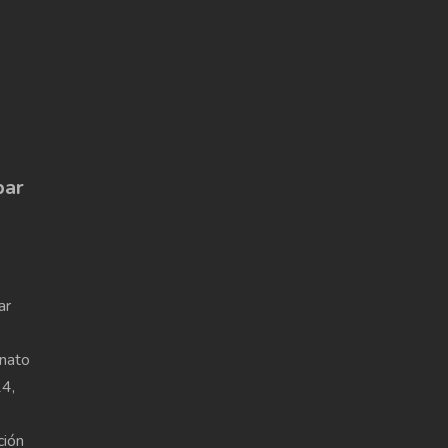
par
ar
onato
4,
ción