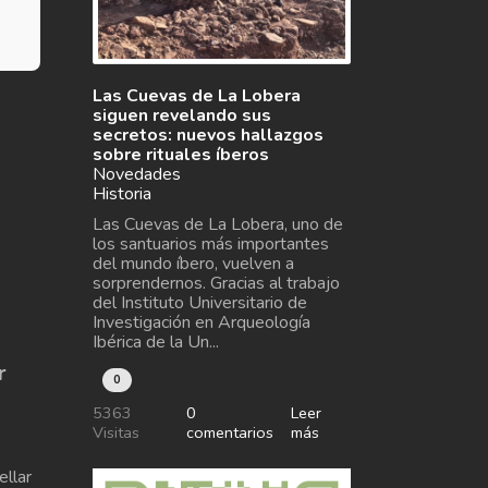
Las Cuevas de La Lobera
siguen revelando sus
secretos: nuevos hallazgos
sobre rituales íberos
Novedades
Historia
Las Cuevas de La Lobera, uno de
los santuarios más importantes
del mundo íbero, vuelven a
sorprendernos. Gracias al trabajo
del Instituto Universitario de
Investigación en Arqueología
Ibérica de la Un...
r
0
5363
0
Leer
Visitas
comentarios
más
llar