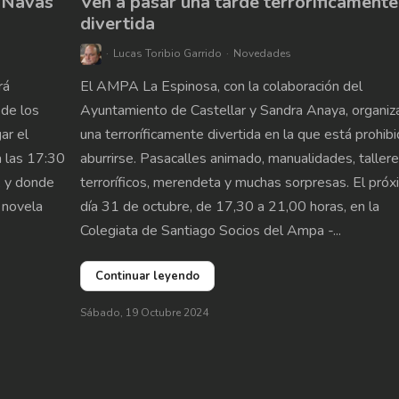
n Navas
Ven a pasar una tarde terroríficamente
divertida
Lucas Toribio Garrido
Novedades
rá
El AMPA La Espinosa, con la colaboración del
 de los
Ayuntamiento de Castellar y Sandra Anaya, organiz
ar el
una terroríficamente divertida en la que está prohib
 las 17:30
aburrirse. Pasacalles animado, manualidades, taller
, y donde
terroríficos, merendeta y muchas sorpresas. El pró
u novela
día 31 de octubre, de 17,30 a 21,00 horas, en la
Colegiata de Santiago Socios del Ampa -...
Continuar leyendo
Sábado, 19 Octubre 2024