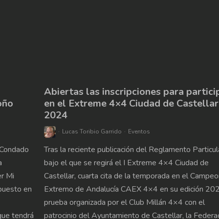
Abiertas las inscripciones para partici
oño
en el Extreme 4×4 Ciudad de Castellar
2024
Lucas Toribio Garrido
Eventos
l Condado
Tras la reciente publicación del Reglamento Particul
a
bajo el que se regirá el I Extreme 4×4 Ciudad de
er Mi
Castellar, cuarta cita de la temporada en el Campe
 puesto en
Extremo de Andalucía CAEX 4×4 en su edición 202
prueba organizada por el Club Millán 4×4 con el
que tendrá
patrocinio del Ayuntamiento de Castellar, la Federa