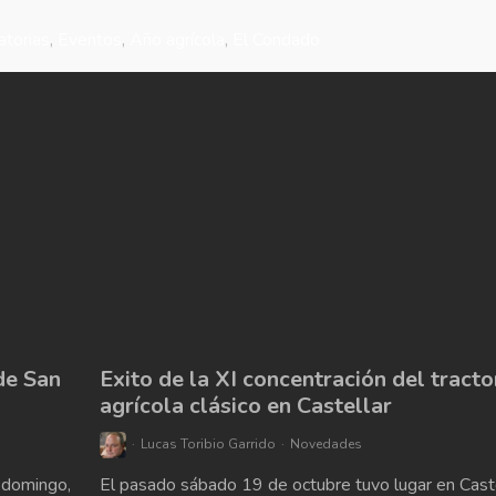
atorias
,
Eventos
,
Año agrícola
,
El Condado
de San
Exito de la XI concentración del tracto
agrícola clásico en Castellar
Lucas Toribio Garrido
Novedades
domingo,
El pasado sábado 19 de octubre tuvo lugar en Caste