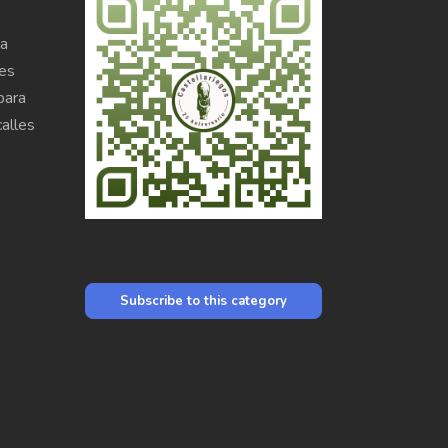
la
res
para
calles
Subscribe to this category