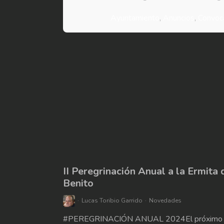
Ayuntamiento
,
Anuncios
,
Convoc
II Peregrinación Anual a la Ermita 
Benito
Lucas Toribio Garrido
Novedades
#PEREGRINACIÓN ANUAL 2024El próximo 