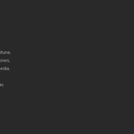
ituna,
ones,
edia,
as