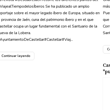
ViajealTiempodelosÍberos Se ha publicado un amplio
más)
eportaje sobre el mayor legado íbero de Europa, situado en
Puer
a provincia de Jaén, cuna del patrimonio íbero y en el que
que 
astellar ocupa un lugar fundamental con el Santuario de la
Corr
ueva de la Lobera.
Sant
AyuntamientoDeCastellar#Castellar#Viaj...
C
Continuar leyendo
Ca
"p