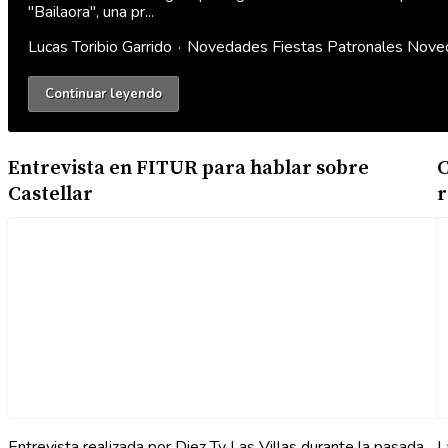
"Bailaora", una pr...
Lucas Toribio Garrido
Novedades
Fiestas Patronales
Nove
Continuar leyendo
Entrevista en FITUR para hablar sobre
C
Castellar
r
Entrevista realizada por Diez Tv Las Villas durante la pasada
L