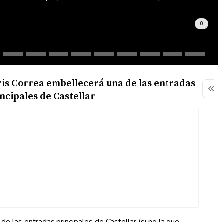
0
is Correa embellecerá una de las entradas
First
ncipales de Castellar
de las entradas principales de Castellar (si no la que