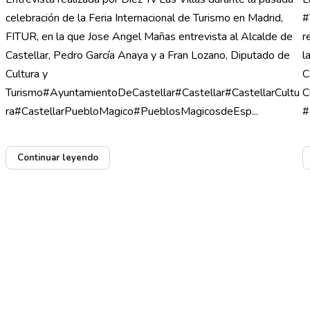
celebración de la Feria Internacional de Turismo en Madrid,
#
FITUR, en la que Jose Angel Mañas entrevista al Alcalde de
r
Castellar, Pedro García Anaya y a Fran Lozano, Diputado de
l
Cultura y
C
Turismo#AyuntamientoDeCastellar#Castellar#CastellarCultu
C
ra#CastellarPuebloMagico#PueblosMagicosdeEsp...
#
Continuar leyendo