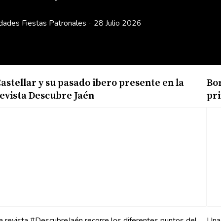
dades
Fiestas Patronales
28 Julio 2026
astellar y su pasado ibero presente en la
Bor
evista Descubre Jaén
pri
a revista #DescubreJaén recorre los diferentes puntos del
Una 