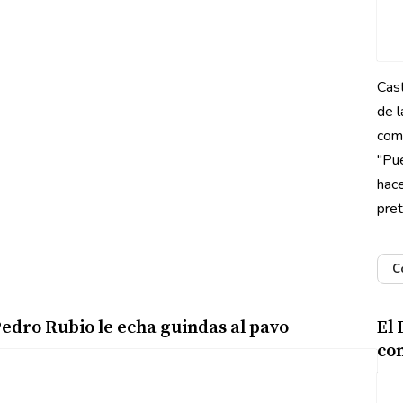
Cast
de l
como
"Pu
hace
pret
C
edro Rubio le echa guindas al pavo
El 
com