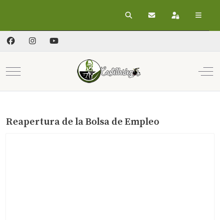
Buscar
Suscribirse a las act
Registrarse
Mobile Menu Toggle
Off
Reapertura de la Bolsa de Empleo