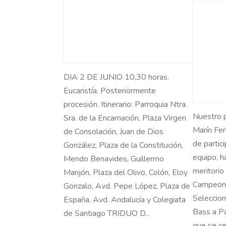
DIA 2 DE JUNIO 10,30 horas.
Eucaristía. Posteriormente
procesión. Itinerario: Parroquia Ntra.
Nuestro p
Sra. de la Encarnación, Plaza Virgen
Marín Fer
de Consolación, Juan de Dios
de partic
González, Plaza de la Constitución,
equipo, 
Mendo Benavides, Guillermo
meritorio
Manjón, Plaza del Olivo, Colón, Eloy
Campeona
Gonzalo, Avd. Pepe López, Plaza de
Seleccio
España, Avd. Andalucía y Colegiata
Bass a Pa
de Santiago TRIDUO D...
que se ce