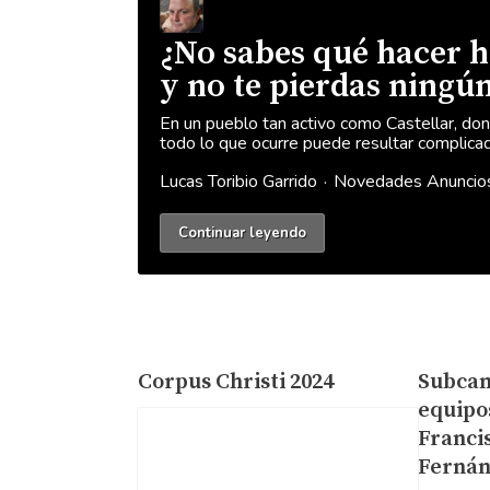
¿No sabes qué hacer h
y no te pierdas ningú
En un pueblo tan activo como Castellar, dond
todo lo que ocurre puede resultar complicado
Lucas Toribio Garrido
Novedades
Anuncio
Continuar leyendo
Corpus Christi 2024
Subcam
equipo
Franci
Ferná