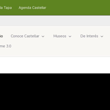
la Tapa
Agenda Castellar
cio
Conoce Castellar
Museos
De Interés
me 3.0