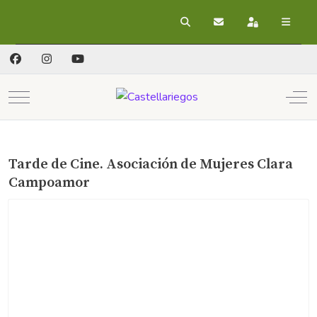
Buscar
Suscribirse a las act
Registrarse
Mobile Menu Toggle
Off
Tarde de Cine. Asociación de Mujeres Clara
Campoamor