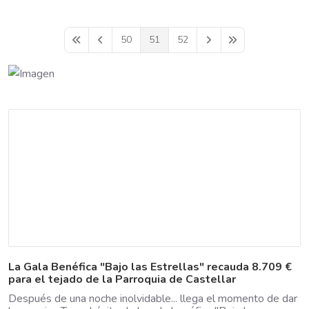
50
51
52
First Page
Previous Page
Next Page
Last Page
La Gala Benéfica "Bajo las Estrellas" recauda 8.709 €
para el tejado de la Parroquia de Castellar
Después de una noche inolvidable... llega el momento de dar