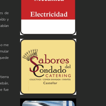
mes de
oído y
habían
eso me
imular
 quede
tierra
tebán,
ue fue