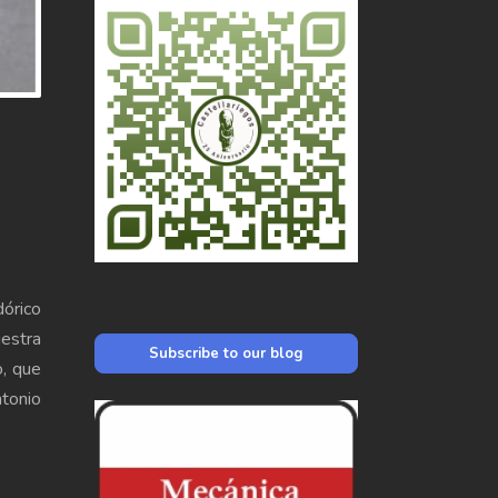
dórico
uestra
Subscribe to our blog
o, que
tonio