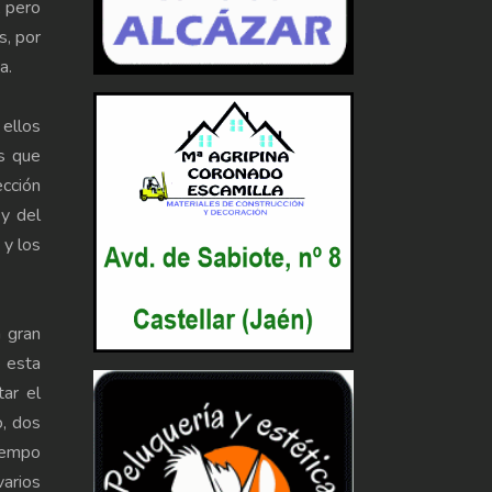
; pero
s, por
a.
 ellos
s que
ección
 y del
 y los
a gran
e esta
tar el
o, dos
iempo
arios