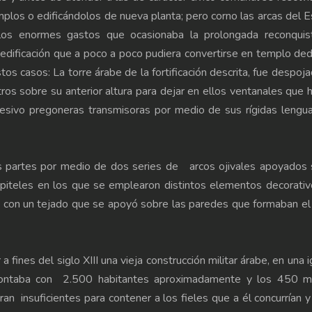
mplos o edificándolos de nueva planta; pero corno las arcas del 
los enormes gastos que ocasionaba la prolongada reconquis
edificación que a poco a poco pudiera convertirse en templo de
stos casos: La torre árabe de la fortificación descrita, fue despoj
os sobre su anterior altura para dejar en ellos ventanales que 
cesivo pregoneras transmisoras por medio de sus rígidas lengu
res partes por medio de dos series de arcos ojivales apoyados
piteles en los que se emplearon distintos elementos decorativ
o con un tejado que se apoyó sobre las paredes que formaban el
fines del siglo XIII una vieja construcción militar árabe, en una i
ar contaba con 2.500 habitantes aproximadamente y los 450 m
an insuficientes para contener a los fieles que a él concurrían 