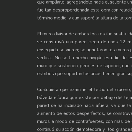
que ampliarlo, agregándole hacia el saliente
fue tan desproporcionada esta obra con relaci
término medio, y aún superó la altura de la t
El muro divisor de ambos locales fue sustituid
se construyó una pared ciega de unos 12 me
enseguida se vieron; se agrietaron los muros p
vertical. No se ha hecho ningún estudio de e
muro que sostienen; pero es de supo­ner, que fa
estribos que soportan los arcos tienen gran su
Cualquiera que examine el techo del crucero,
bóveda elíptica que existe por debajo del te
pared se ha inclinado hacia afuera, ya que l
aumento de estos desperfectos, se construyer
muros a modo de contrafuertes, con más de c
continuó su acción demoledora y los grande