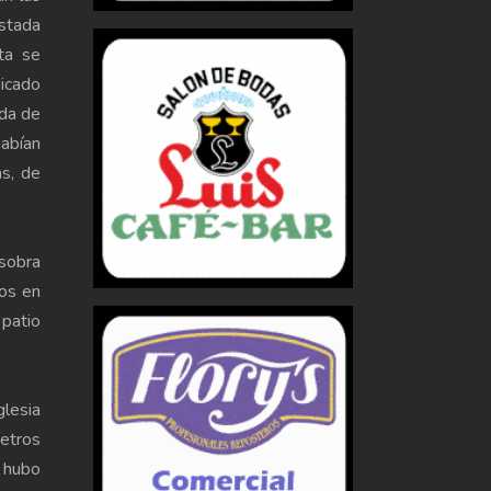
Estada
ta se
dicado
ada de
habían
as, de
 sobra
os en
 patio
glesia
etros
y hubo