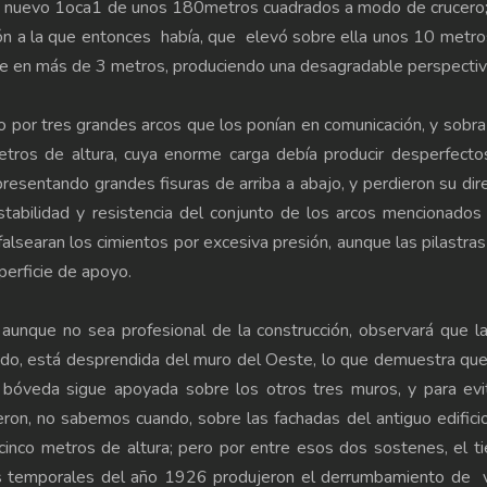
 un nuevo 1oca1 de unos 180metros cua­drados a modo de crucero
ón a la que entonces había, que elevó sobre ella unos 10 metro
orre en más de 3 metros, produciendo una desagradable perspectiv
o por tres grandes arcos que los ponían en comunicación, y sobra
tros de altura, cuya enorme carga debía producir desperfecto
resentando grandes fisuras de arriba a abajo, y perdieron su dir
stabilidad y resistencia del conjunto de los arcos mencionados
lsearan los cimientos por excesiva pre­sión, aunque las pilastras
perficie de apoyo.
 aunque no sea profesional de la construcción, observará que l
jado, está desprendida del muro del Oeste, lo que demuestra qu
a bóveda sigue apoyada sobre los otros tres muros, y para evi
on, no sabemos cuando, sobre las fachadas del antiguo edifici
inco metros de altura; pero por entre esos dos sostenes, el t
s temporales del año 1926 produjeron el derrumbamiento de v