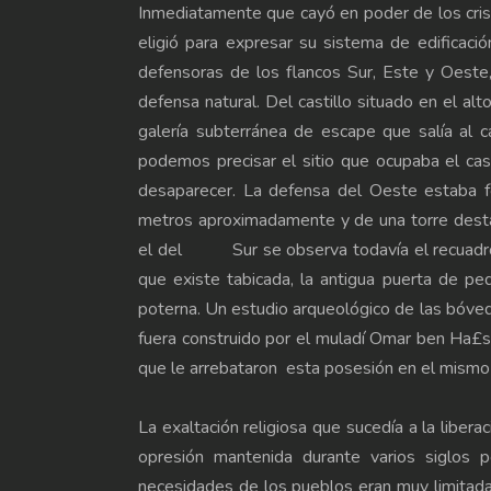
Inmediatamente que cayó en poder de los crist
eligió para expresar su sistema de edificació
defensoras de los flancos Sur, Este y Oeste
defensa natural. Del castillo situado en el a
galería subterránea de escape que salía al 
podemos precisar el sitio que ocupaba el cast
desaparecer. La defensa del Oeste estaba 
metros aproximadamente y de una torre destac
el del Sur se observa todavía el recuadro d
que existe tabicada, la antigua puerta de 
poterna. Un estudio arqueológico de las bóveda
fuera construido por el muladí Omar ben Ha£su
que le arrebataron esta posesión en el mismo 
La exaltación religiosa que sucedía a la liberac
opresión mantenida durante varios siglos p
necesidades de los pueblos eran muy limitadas