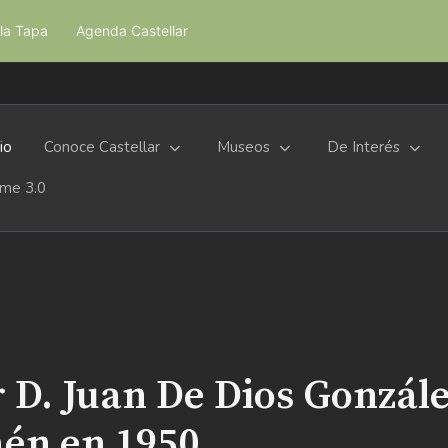
la Tapa
Agenda Castellar
cio
Conoce Castellar
Museos
De Interés
me 3.0
r D. Juan De Dios Gonzál
Jaén en 1950