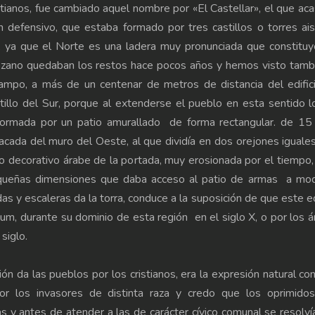
ianos, fue cambiado aquel nombre por «El Castellar», el que ac
n defensivo, que estaba formado por tres castillos o torres ai
, ya que el Norte es una ladera muy pronunciada que constituy
ltozano quedaban los restos hace pocos años y hemos visto tamb
campo, a más de un centenar de metros de distancia del edific
illo del Sur, porque al extenderse el pueblo en esta sentido l
formada por un patio amurallado de forma rectangular. de 15
ada del muro del Oeste, al que dividía en dos orejones iguale
ecorativo árabe de la portada, muy erosionada por el tiempo, 
pequeñas dimensiones que daba acceso al patio de armas a mo
s y escaleras da la torra, conduce a la suposición de que este ed
m, durante su dominio de esta región en el siglo X, o por los 
siglo.
ión da las pueblos por los cristianos, era la expresión natural con
or los invasores de distinta raza y credo que los oprimidos
 y antes de atender a las de carácter cívico comunal se resolví