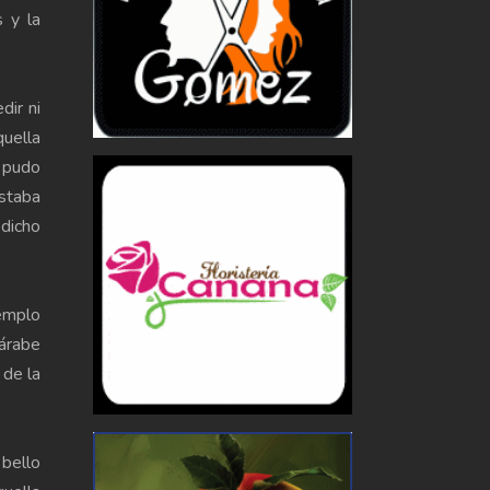
 y la
dir ni
quella
 pudo
estaba
dicho
templo
 árabe
 de la
 bello