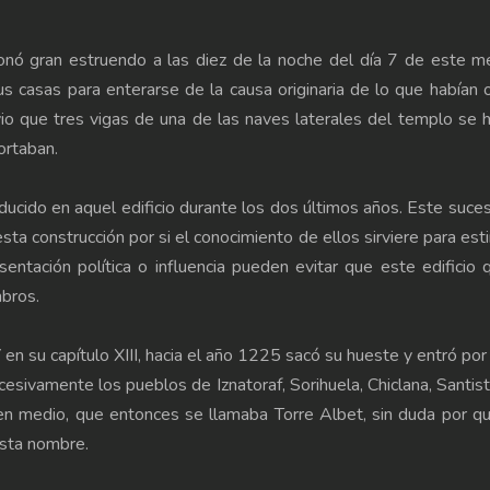
sonó gran estruendo a las diez de la noche del día 7 de este 
us casas para enterarse de la causa originaria de lo que habían 
vio que tres vigas de una de las naves laterales del templo se 
ortaban.
oducido en aquel edificio durante los dos últimos años. Este suc
esta construcción por si el conocimiento de ellos sirviere para est
ntación política o influencia pueden evitar que este edificio
bros.
u capítulo XIII, hacia el año 1225 sacó su hueste y entró por 
cesivamente los pueblos de Iznatoraf, Sorihuela, Chiclana, Santis
 en medio, que entonces se llamaba Torre Albet, sin duda por q
asta nombre.