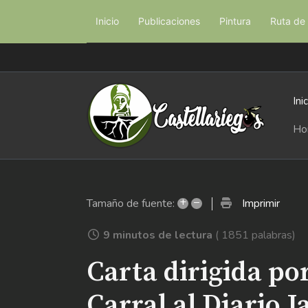
Inicio
Publicaciones
Pintura
Ruta de 
Ini
Ho
+
–
Imprimir
Tamaño de fuente:
9 minutos de lectura
( 1851 palabras)
Carta dirigida po
Carral al Diario 