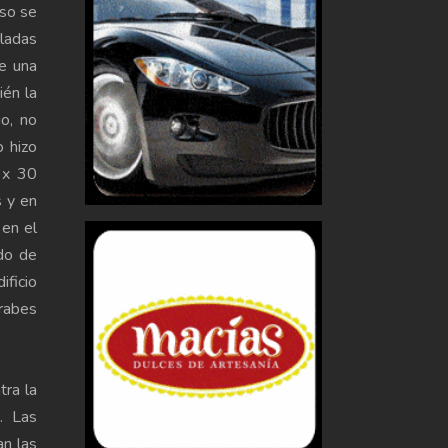
aso se
sladas
e una
ién la
io, no
o hizo
 x 30
s y en
en el
do de
ificio
árabes
tra la
. Las
an las