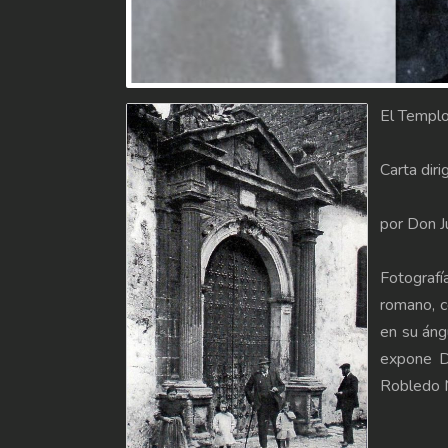
El Templo
Carta diri
por Don J
Fotografí
romano, c
en su áng
expone D
Robledo M