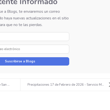
ente Informado
rse a Blogs, te enviaremos un correo
o haya nuevas actualizaciones en el sitio
ara que no te las pierdas.
Su
Nombre
Dirección
de
correo
Suscribirse a Blogs
electrónico
San ...
Precipitaciones 17 de Febrero de 2026 - Servicio M...