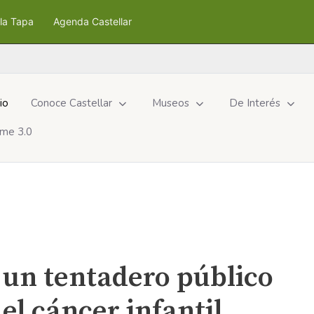
la Tapa
Agenda Castellar
cio
Conoce Castellar
Museos
De Interés
me 3.0
 un tentadero público
el cáncer infantil