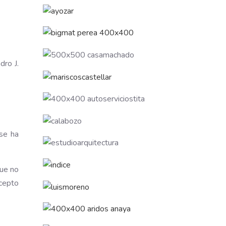
dro J.
 se ha
que no
cepto