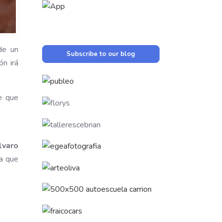
 de un
Subscribe to our blog
ón irá
e que
lvaro
da que