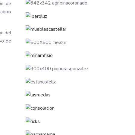
ón de
maquia
ar del
oyo de