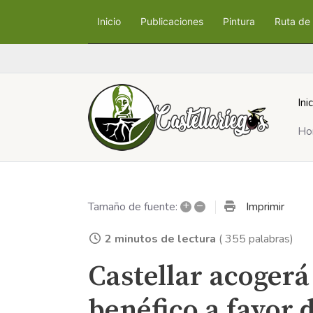
Inicio
Publicaciones
Pintura
Ruta de 
Ini
Ho
+
–
Imprimir
Tamaño de fuente:
2 minutos de lectura
( 355 palabras)
Castellar acogerá
benéfico a favor d