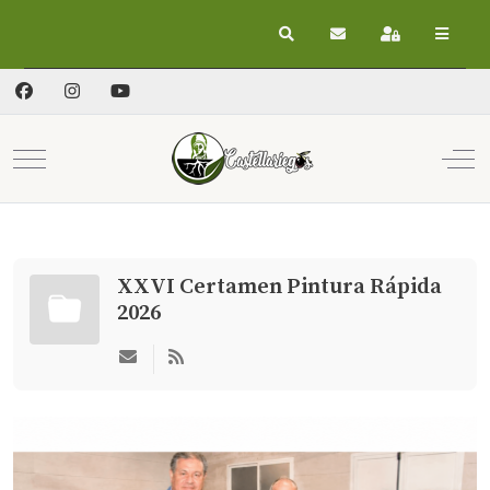
Buscar
Suscribirse a las act
Registrarse
Mobile Menu Toggle
Off
XXVI Certamen Pintura Rápida
2026