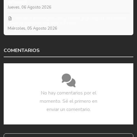
de historia
Jueves, 06 Agosto 2026
​Castellar presenta una Feria Taurina 2026 repleta de tradición,
juventud y grandes nombres del toreo
Miércoles, 05 Agosto 2026
COMENTARIOS
No hay comentarios por el
momento. Sé el primero en
enviar un comentario.