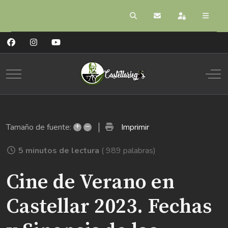
Buscar
Suscribirse a las act
Registrarse
Mobile Menu Toggle
Off
+
–
Imprimir
Tamaño de fuente:
5 minutos de lectura
( 989 palabras)
Cine de Verano en
Castellar 2023. Fechas