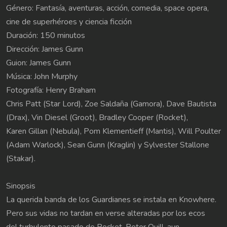
Género: Fantasía, aventuras, acción, comedia, space opera,
cine de superhéroes y ciencia ficción
Duración: 150 minutos
Dirección: James Gunn
Guion: James Gunn
Música: John Murphy
Fotografía: Henry Braham
Chris Patt (Star Lord), Zoe Saldaña (Gamora), Dave Bautista
(Drax), Vin Diesel (Groot), Bradley Cooper (Rocket),
Karen Gillan (Nebula), Pom Klementieff (Mantis), Will Poulter
(Adam Warlock), Sean Gunn (Kraglin) y Sylvester Stallone
(Stakar).
Sinopsis
La querida banda de los Guardianes se instala en Knowhere.
Pero sus vidas no tardan en verse alteradas por los ecos
del turbulento pasado de Rocket. Peter Quill, aun