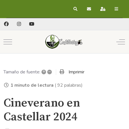
Buscar
Suscribirse a las act
Registrarse
Mobile Menu Toggle
Off
+
–
Imprimir
Tamaño de fuente:
1 minuto de lectura
( 92 palabras)
Cineverano en
Castellar 2024