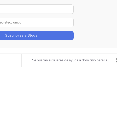
Su
Nombre
Dirección
de
correo
Suscribirse a Blogs
electrónico
Se buscan auxiliares de ayuda a domicilio para la ...