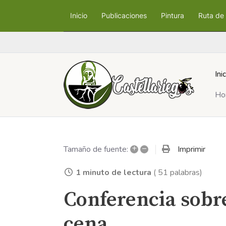
Inicio
Publicaciones
Pintura
Ruta de 
Ini
Ho
+
–
Imprimir
Tamaño de fuente:
1 minuto de lectura
( 51 palabras)
Conferencia sobre
cena