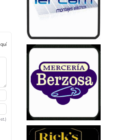
quí
st.)