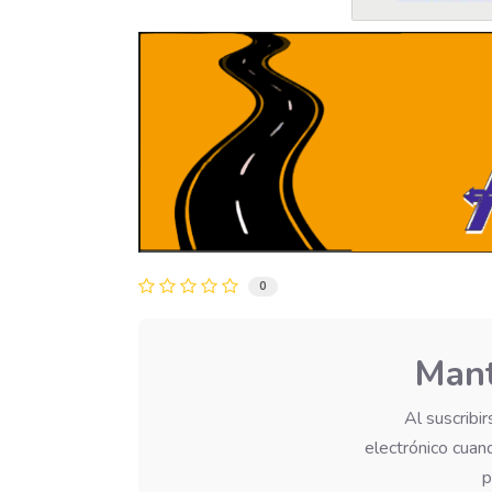
0
Mant
Al suscribi
electrónico cuand
p