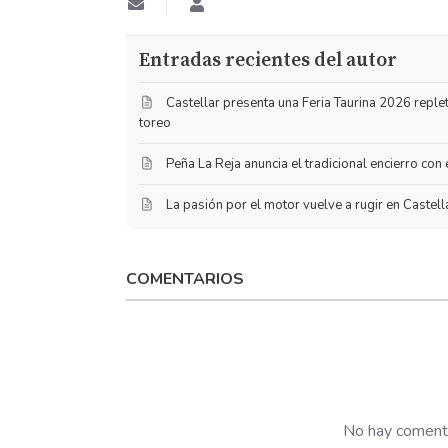
Suscribirse
Lucas
a
Toribio
las
Garrido
Entradas recientes del autor
actualizaciones
​Castellar presenta una Feria Taurina 2026 reple
toreo
Peña La Reja anuncia el tradicional encierro co
La pasión por el motor vuelve a rugir en Castella
COMENTARIOS
No hay comenta