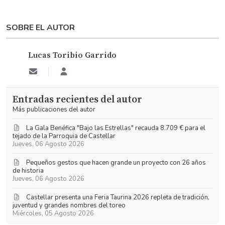
SOBRE EL AUTOR
Lucas Toribio Garrido
Suscribirse
Lucas
a
Toribio
las
Garrido
Entradas recientes del autor
actualizaciones
Más publicaciones del autor
La Gala Benéfica "Bajo las Estrellas" recauda 8.709 € para el
tejado de la Parroquia de Castellar
Jueves, 06 Agosto 2026
Pequeños gestos que hacen grande un proyecto con 26 años
de historia
Jueves, 06 Agosto 2026
​Castellar presenta una Feria Taurina 2026 repleta de tradición,
juventud y grandes nombres del toreo
Miércoles, 05 Agosto 2026