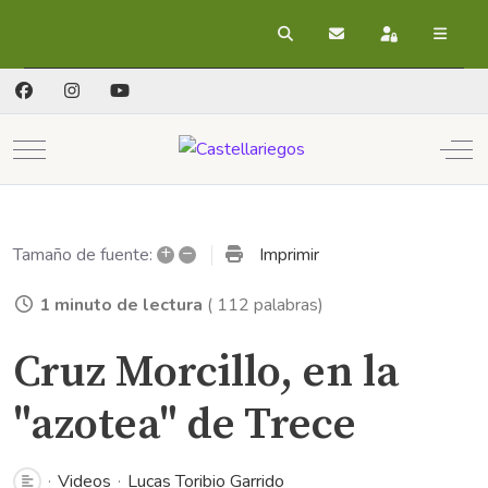
Buscar
Suscribirse a las act
Registrarse
Mobile Menu Toggle
Off
+
–
Imprimir
Tamaño de fuente:
1 minuto de lectura
( 112 palabras)
Cruz Morcillo, en la
"azotea" de Trece
Videos
Lucas Toribio Garrido