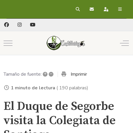
Buscar
Suscribirse a las act
Registrarse
Mobile Menu Toggle
Off
+
–
Imprimir
Tamaño de fuente:
1 minuto de lectura
( 190 palabras)
El Duque de Segorbe
visita la Colegiata de