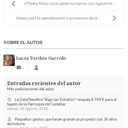
A Pedro Rubio se le suben los humos con Agustín Br...
Videos para la sensibilización y prevención de la ...
SOBRE EL AUTOR
Lucas Toribio Garrido
Suscribirse
Lucas
a
Toribio
las
Garrido
Entradas recientes del autor
actualizaciones
Más publicaciones del autor
La Gala Benéfica "Bajo las Estrellas" recauda 8.709 € para el
tejado de la Parroquia de Castellar
Jueves, 06 Agosto 2026
Pequeños gestos que hacen grande un proyecto con 26 años
de historia