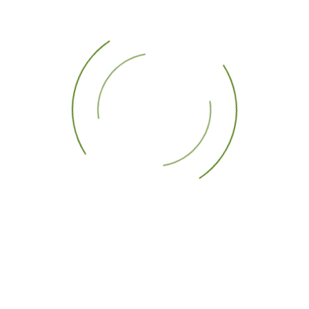
Taurina 2026 repleta de tradición, juventud y grandes
nombres del toreo
Comentarios
No hay comentarios por el momento. Sé el primero en enviar
un comentario.
¿Ya està registrado?
Ingresa Aquí
Jueves, 06 Agosto 2026