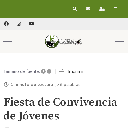
Buscar
Suscribirse a las act
Registrarse
Mobile Menu Toggle
Off
+
–
Imprimir
Tamaño de fuente:
1 minuto de lectura
( 78 palabras)
Fiesta de Convivencia
de Jóvenes