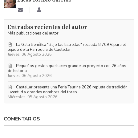
Suscribirse
Lucas
a
Toribio
las
Garrido
Entradas recientes del autor
actualizaciones
Más publicaciones del autor
La Gala Benéfica "Bajo las Estrellas" recauda 8.709 € para el
tejado de la Parroquia de Castellar
Jueves, 06 Agosto 2026
Pequeños gestos que hacen grande un proyecto con 26 años
de historia
Jueves, 06 Agosto 2026
​Castellar presenta una Feria Taurina 2026 repleta de tradición,
juventud y grandes nombres del toreo
Miércoles, 05 Agosto 2026
COMENTARIOS