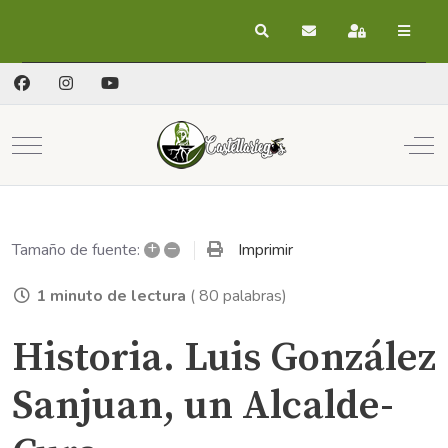
Buscar
Suscribirse a las act
Registrarse
Mobile Menu Toggle
Off
+
–
Imprimir
Tamaño de fuente:
1 minuto de lectura
( 80 palabras)
Historia. Luis González
Sanjuan, un Alcalde-