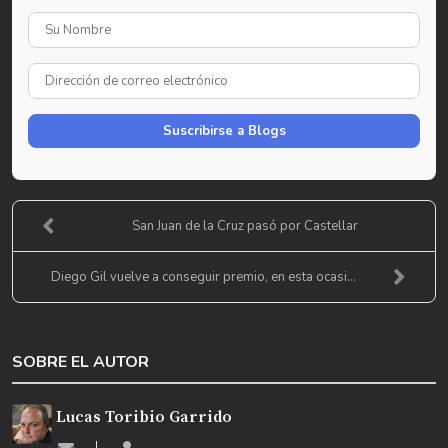
Su
Nombre
Dirección
de
correo
Suscribirse a Blogs
electrónico
San Juan de la Cruz pasó por Castellar
Diego Gil vuelve a conseguir premio, en esta ocasi...
SOBRE EL AUTOR
Lucas Toribio Garrido