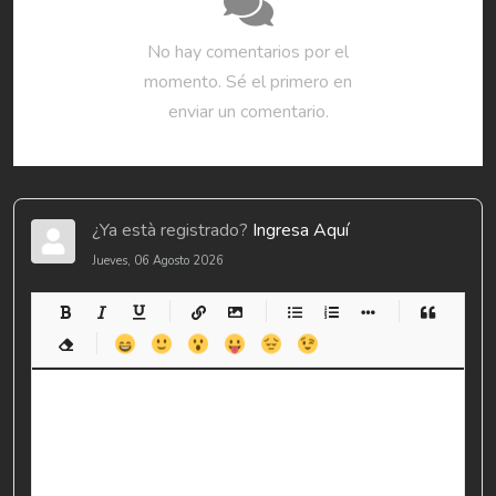
No hay comentarios por el
momento. Sé el primero en
enviar un comentario.
¿Ya està registrado?
Ingresa Aquí
Jueves, 06 Agosto 2026
-
-
-
-
-
-
-
-
-
-
-
-
-
-
-
-
-
-
-
-
-
-
-
-
-
-
-
-
-
-
-
-
-
-
-
-
-
-
-
-
-
-
-
-
-
-
-
-
-
-
-
-
-
-
-
-
-