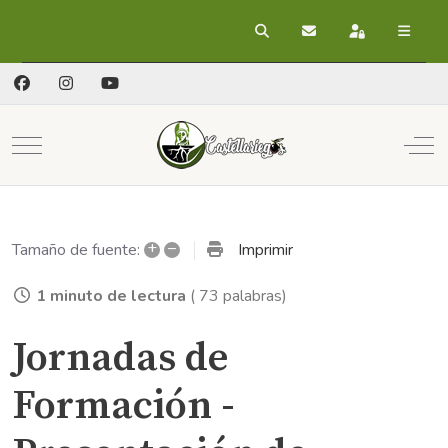
Buscar
Suscribirse a las act
Registrarse
Mobile Menu Toggle
Off
+
–
Imprimir
Tamaño de fuente:
1 minuto de lectura
( 73 palabras)
Jornadas de
Formación -