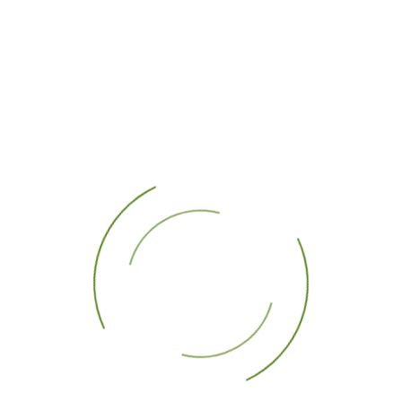
 de ello es que una de las teorías de más peso para explicar que e
n de la mujer trabajadora se asocia a un incidente en una fábrica d
ujo un incendio en la fábrica textil Triangle Shirtwaist, en el q
óvenes e inmigrantes y cuyas condiciones de trabajo eran durísi
que confeccionaban eran de color lila y se ha extendido el dato 
dio era de ese color.
ico incidente, se vincula simbólicamente como el color de la mujer
des celebrar este día con estas frases para enviar por el 8M. Po
 el lazo morado, iluminaciones o distintos tipos de decoración. ¡Fe