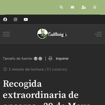
Buscar
Suscribirse a las act
Registrarse
Mobile Menu Toggle
Off
+
–
Imprimir
Tamaño de fuente:
1 minuto de lectura
( 83 palabras)
Recogida
extraordinaria de