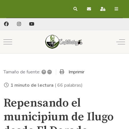
Buscar
Suscribirse a las act
Registrarse
Mobile Menu Toggle
Off
+
–
Imprimir
Tamaño de fuente:
1 minuto de lectura
( 66 palabras)
Repensando el
municipium de Ilugo