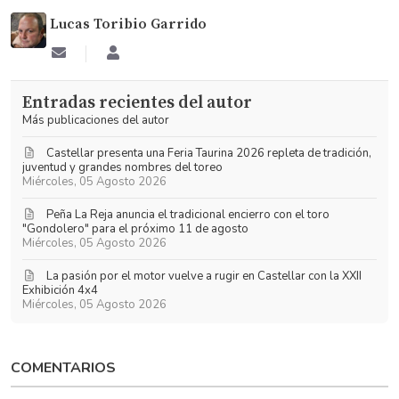
Lucas Toribio Garrido
Suscribirse
Lucas
a
Toribio
las
Garrido
Entradas recientes del autor
actualizaciones
Más publicaciones del autor
​Castellar presenta una Feria Taurina 2026 repleta de tradición,
juventud y grandes nombres del toreo
Miércoles, 05 Agosto 2026
Peña La Reja anuncia el tradicional encierro con el toro
"Gondolero" para el próximo 11 de agosto
Miércoles, 05 Agosto 2026
La pasión por el motor vuelve a rugir en Castellar con la XXII
Exhibición 4x4
Miércoles, 05 Agosto 2026
COMENTARIOS