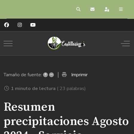
Buscar
Suscribirse a las act
Registrarse
Mobile Menu Toggle
Off
+
–
Imprimir
Tamaño de fuente:
1 minuto de lectura
( 23 palabras)
Resumen
precipitaciones Agosto