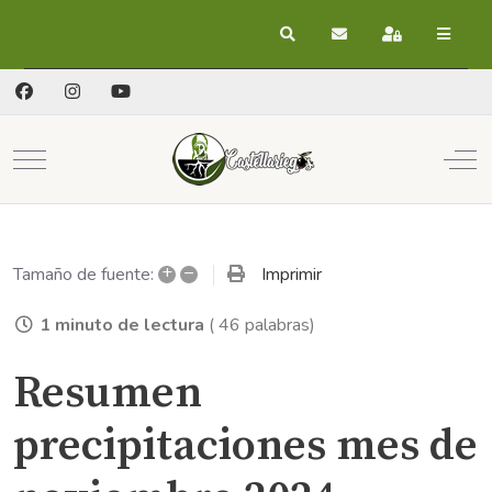
Buscar
Suscribirse a las act
Registrarse
Mobile Menu Toggle
Off
+
–
Imprimir
Tamaño de fuente:
1 minuto de lectura
( 46 palabras)
Resumen
precipitaciones mes de