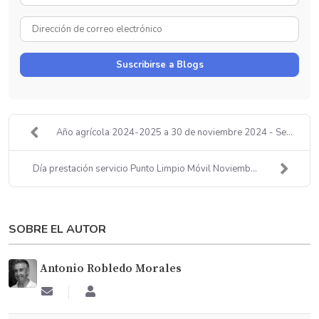
Nombre
Dirección
de
correo
Suscribirse a Blogs
electrónico
Año agrícola 2024-2025 a 30 de noviembre 2024 - Se...
Día prestación servicio Punto Limpio Móvil Noviemb...
SOBRE EL AUTOR
Antonio Robledo Morales
Suscribirse
Antonio
a
Robledo
las
Morales