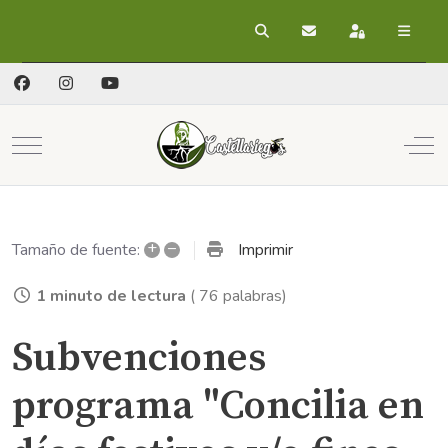
Buscar
Suscribirse a las act
Registrarse
Mobile Menu Toggle
Off
+
–
Imprimir
Tamaño de fuente:
1 minuto de lectura
( 76 palabras)
Subvenciones
programa "Concilia en