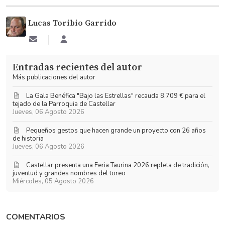
Lucas Toribio Garrido
Suscribirse
Lucas
a
Toribio
las
Garrido
Entradas recientes del autor
actualizaciones
Más publicaciones del autor
La Gala Benéfica "Bajo las Estrellas" recauda 8.709 € para el
tejado de la Parroquia de Castellar
Jueves, 06 Agosto 2026
Pequeños gestos que hacen grande un proyecto con 26 años
de historia
Jueves, 06 Agosto 2026
​Castellar presenta una Feria Taurina 2026 repleta de tradición,
juventud y grandes nombres del toreo
Miércoles, 05 Agosto 2026
COMENTARIOS