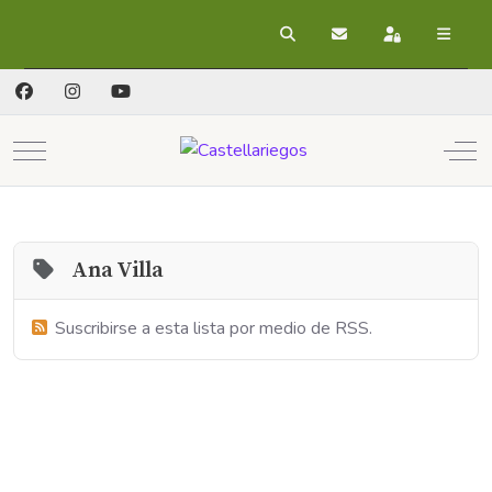
Buscar
Suscribirse a las act
Registrarse
Mobile Menu Toggle
Off
Ana Villa
Suscribirse a esta lista por medio de RSS.