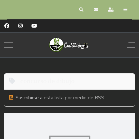
Buscar
Suscribirse a las act
Registrarse
Mobile Menu Toggle
Off
concurso de dibujo
Suscribirse a esta lista por medio de RSS.