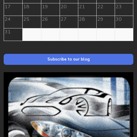
17
18
19
20
21
22
23
24
25
26
27
28
29
30
31
Subscribe to our blog