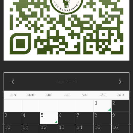
Ago 2026
LUN
MAR
MIÉ
JUE
VIE
SÁB
DOM
1
2
3
4
5
6
7
8
9
10
11
12
13
14
15
16