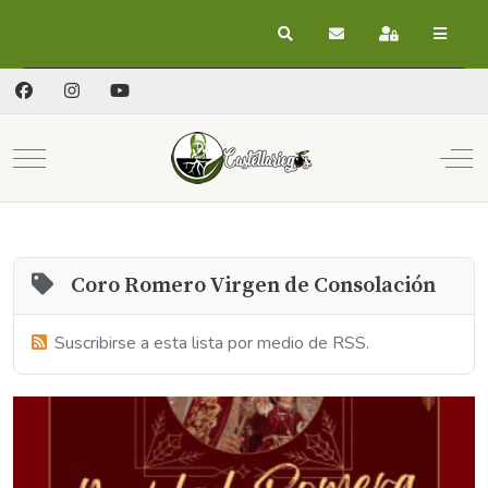
Buscar
Suscribirse a las act
Registrarse
Mobile Menu Toggle
Off
Coro Romero Virgen de Consolación
Suscribirse a esta lista por medio de RSS.