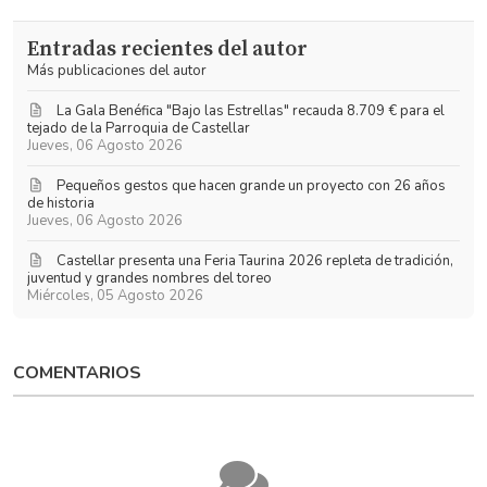
a
Toribio
las
Garrido
Entradas recientes del autor
actualizaciones
Más publicaciones del autor
La Gala Benéfica "Bajo las Estrellas" recauda 8.709 € para el
tejado de la Parroquia de Castellar
Jueves, 06 Agosto 2026
Pequeños gestos que hacen grande un proyecto con 26 años
de historia
Jueves, 06 Agosto 2026
​Castellar presenta una Feria Taurina 2026 repleta de tradición,
juventud y grandes nombres del toreo
Miércoles, 05 Agosto 2026
COMENTARIOS