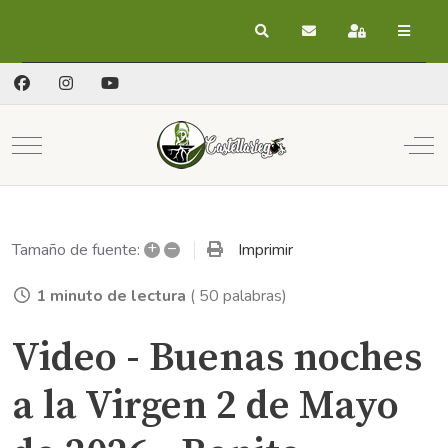
Buscar
Suscribirse a las act
Registrarse
Mobile Menu Toggle
Off
+
–
Imprimir
Tamaño de fuente:
1 minuto de lectura
( 50 palabras)
Video - Buenas noches
a la Virgen 2 de Mayo