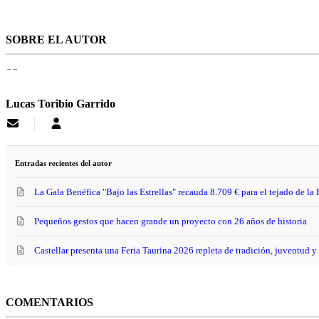
SOBRE EL AUTOR
Lucas Toribio Garrido
Suscribirse
Lucas
a
Toribio
las
Garrido
actualizaciones
Entradas recientes del autor
La Gala Benéfica "Bajo las Estrellas" recauda 8.709 € para el tejado de la 
Pequeños gestos que hacen grande un proyecto con 26 años de historia
​Castellar presenta una Feria Taurina 2026 repleta de tradición, juventud 
COMENTARIOS