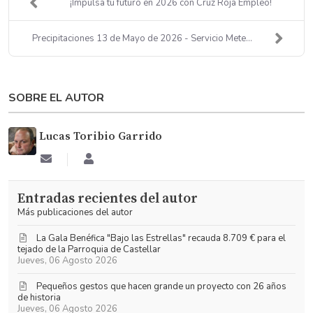
¡Impulsa tu futuro en 2026 con Cruz Roja Empleo!
Precipitaciones 13 de Mayo de 2026 - Servicio Mete...
SOBRE EL AUTOR
Lucas Toribio Garrido
Suscribirse
Lucas
a
Toribio
las
Garrido
Entradas recientes del autor
actualizaciones
Más publicaciones del autor
La Gala Benéfica "Bajo las Estrellas" recauda 8.709 € para el
tejado de la Parroquia de Castellar
Jueves, 06 Agosto 2026
Pequeños gestos que hacen grande un proyecto con 26 años
de historia
Jueves, 06 Agosto 2026