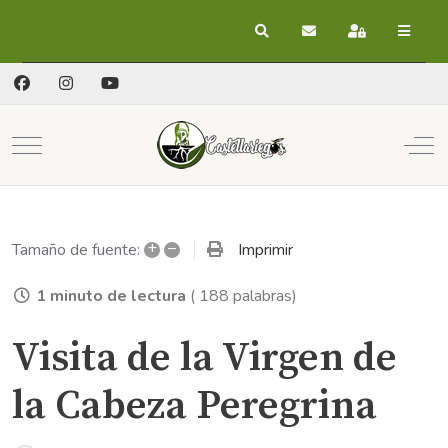
Buscar
Suscribirse a las act
Registrarse
Mobile Menu Toggle
Off
+
–
Imprimir
Tamaño de fuente:
1 minuto de lectura
( 188 palabras)
Visita de la Virgen de
la Cabeza Peregrina