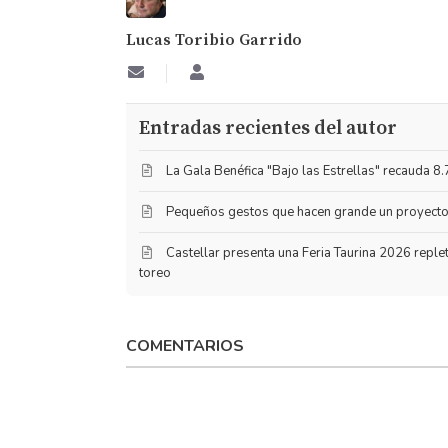
Lucas Toribio Garrido
Suscribirse
Lucas
a
Toribio
las
Garrido
Entradas recientes del autor
actualizaciones
La Gala Benéfica "Bajo las Estrellas" recauda 8.
Pequeños gestos que hacen grande un proyecto 
​Castellar presenta una Feria Taurina 2026 reple
toreo
COMENTARIOS