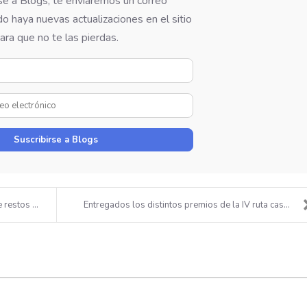
rse a Blogs, te enviaremos un correo
o haya nuevas actualizaciones en el sitio
ara que no te las pierdas.
Su
Nombre
Dirección
de
correo
Suscribirse a Blogs
electrónico
restos ...
Entregados los distintos premios de la IV ruta cas...