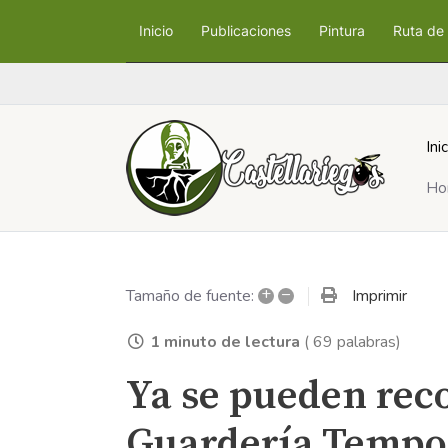
Inicio
Publicaciones
Pintura
Ruta de 
Ini
Ho
+
–
Imprimir
Tamaño de fuente:
1 minuto de lectura
( 69 palabras)
Ya se pueden reco
Guardería Tempo