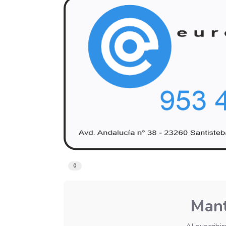
0
Mant