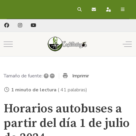
Buscar
Suscribirse a las act
Registrarse
Mobile Menu Toggle
Off
+
–
Imprimir
Tamaño de fuente:
1 minuto de lectura
( 41 palabras)
Horarios autobuses a
partir del día 1 de julio