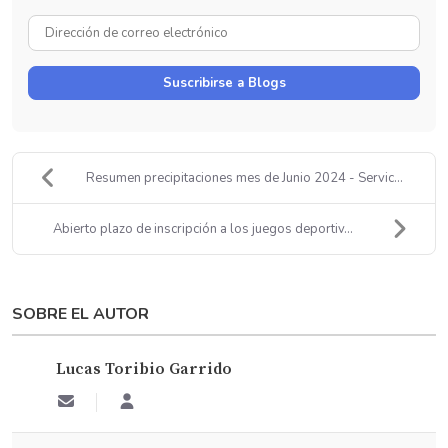
Nombre
Dirección
de
correo
Suscribirse a Blogs
electrónico
Resumen precipitaciones mes de Junio 2024 - Servic...
Abierto plazo de inscripción a los juegos deportiv...
SOBRE EL AUTOR
Lucas Toribio Garrido
Suscribirse
Lucas
a
Toribio
las
Garrido