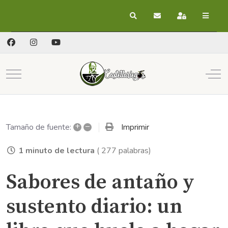
Buscar
Suscribirse a las act
Registrarse
Mobile Menu Toggle
Off
+
–
Imprimir
Tamaño de fuente:
1 minuto de lectura
( 277 palabras)
Sabores de antaño y
sustento diario: un