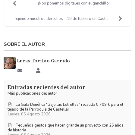
¡Nos ponemos digitales con el ganchillo!
Tejiendo nuestros derechos – 18 de febrero en Cast...
SOBRE EL AUTOR
Lucas Toribio Garrido
Suscribirse
Lucas
a
Toribio
las
Garrido
Entradas recientes del autor
actualizaciones
Más publicaciones del autor
La Gala Benéfica "Bajo las Estrellas" recauda 8.709 € para el
tejado de la Parroquia de Castellar
Jueves, 06 Agosto 2026
Pequeños gestos que hacen grande un proyecto con 26 años
de historia