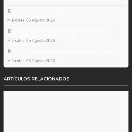
Más publicaciones del autor
​Castellar presenta una Feria Taurina 2026 repleta de tradición,
juventud y grandes nombres del toreo
Miércoles, 05 Agosto 2026
Peña La Reja anuncia el tradicional encierro con el toro
"Gondolero" para el próximo 11 de agosto
Miércoles, 05 Agosto 2026
La pasión por el motor vuelve a rugir en Castellar con la XXII
Exhibición 4x4
Miércoles, 05 Agosto 2026
ARTÍCULOS RELACIONADOS