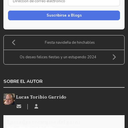
de
correo
Suscribirse a Blogs
electrónico
Fiesta navideña de hinchables
Os deseo felices fiestas y un estupendo 2024
SOBRE EL AUTOR
Lucas Toribio Garrido
Suscribirse
Lucas
a
Toribio
las
Garrido
Entradas recientes del autor
actualizaciones