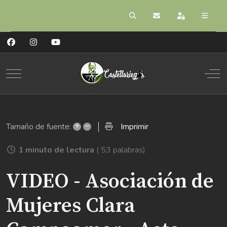
Buscar
Suscribirse a las act
Registrarse
Mobile Menu Toggle
Off
+
–
Imprimir
Tamaño de fuente:
1 minuto de lectura
( 53 palabras)
VIDEO - Asociación de
Mujeres Clara